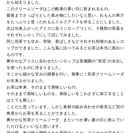
から始まり
ました。
このクリームソーダはこの酷暑の暑い日に飲まれるもの。
最後までさっぱりとした飲み物にしたいなと思い、れもんの果汁
をたっぷりと使
ったれもんミルクアイスを作ることにしました。
次は出来上がったアイスに合う
シロップづくり。５種類の茶葉を
それぞれシロップにして試してみました。
同じ煎茶でも甘み、苦味、香ばしさなどそれぞれ特徴のあるシロ
ップが
できました。こんな風に比べてみるとお茶は本当に面白い
ものです。
爽やかなアイスに合わせたいシロップは茶藏園の”清流”の水出し
を使ったものに
決まりました。
そこから細かな甘みの調整を行い、無事に！
煎茶クリームソーダ
が出来上がりました。
お茶は本来、そのままで美味しいもの。
そのままで美味しいものを、美味しいをこわさずに加工すること
はとても難しい
ことだと思っています。しかし食材の組み合わせの発見など別の
角度からお茶を
見ることができました。
爽やかな煎茶クリームソーダ、またいつか暑い夏の日に飲んでい
ただけると
いいなと思います。
昼の部、夜の部と開催された茶場でしたが、
マスターの尽きるこ