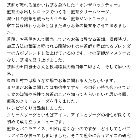
茶師が淹れる温かいお茶を急冷した「オンザロックティー」
煎茶の水出しシロップでつくる「煎茶クリームソーダ」
濃い目の煎茶を使ったカクテル「煎茶ジントニック」
家で普段味わうお茶とはまた違うお茶の提案をさせて頂きまし
た。
普段、お茶屋さんで販売しているお茶は異なる茶畑、収穫時期、
加工方法の荒茶
と呼ばれる段階のものを茶師と呼ばれるブレンダ
ーの方がブレンドし仕上げてい
るのです。その茶師がマスターと
なり、茶場を盛り上げました。
茶師の田口雅士さんと役場職員の樋口銀二郎さん、そして添いの
。
私
東白川村では様々な立場でお茶に関わる人たちがいます。
まだまだお茶に関しては勉強中ですが、
今自分が持ち合わせてい
る食の知識や
感性でお茶のことを知ってもらいたいと思い
今回、
煎茶のクリームソーダを
作りました。
レシピづくりは難航しました。
クリームソーダといえばアイス。アイスとソーダの相性が良くて
初めて成り立つ
メニューです。
煎茶とバニラアイス、相性は悪くないのですが…どうしても
バニ
ラアイスが勝ってしまいました。そこで煎茶に合うアイスの研究